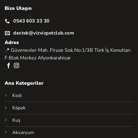
Bize Ulaşın
0543 603 33 30
destek@vizvizpetclub.com
Adres
📍 Güvenevler Mah. Firuze Sok.No:1/3B Türk İş Konutları
F Blok Merkez Afyonkarahisar
Ana Kategoriler
Kedi
Köpek
Kuş
Akvaryum