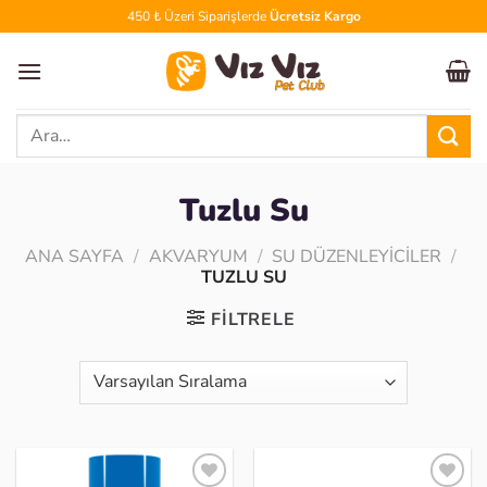
İçeriğe
450 ₺ Üzeri Siparişlerde
Ücretsiz Kargo
atla
Ara:
Tuzlu Su
ANA SAYFA
/
AKVARYUM
/
SU DÜZENLEYICILER
/
TUZLU SU
FILTRELE