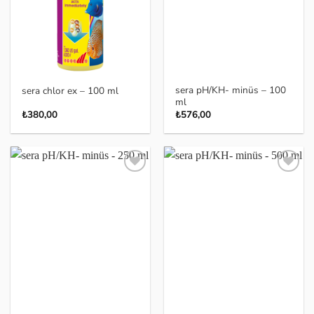
sera pH/KH- minüs – 100
sera chlor ex – 100 ml
ml
₺
380,00
₺
576,00
Favoriye
Favoriye
ekle
ekle