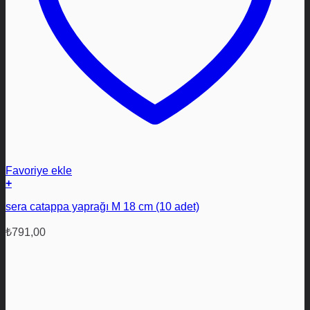
Favoriye ekle
+
sera catappa yaprağı M 18 cm (10 adet)
₺
791,00