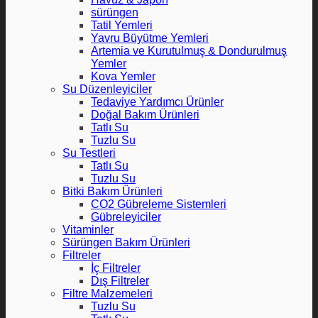
sürüngen
Tatil Yemleri
Yavru Büyütme Yemleri
Artemia ve Kurutulmuş & Dondurulmuş
Yemler
Kova Yemler
Su Düzenleyiciler
Tedaviye Yardımcı Ürünler
Doğal Bakım Ürünleri
Tatlı Su
Tuzlu Su
Su Testleri
Tatlı Su
Tuzlu Su
Bitki Bakım Ürünleri
CO2 Gübreleme Sistemleri
Gübreleyiciler
Vitaminler
Sürüngen Bakım Ürünleri
Filtreler
İç Filtreler
Dış Filtreler
Filtre Malzemeleri
Tuzlu Su