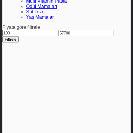
Multi Vitamin Pasta
Ödül Mamaları
Süt Tozu
Yaş Mamalar
Fiyata göre filtrele
En
En
düşük
yüksek
Filtrele
fiyat
fiyat