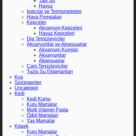
Tatlı Su
Havuz
Isıtıcılar ve Termometreler
Hava Pompaları
Kepçeler
Akvaryum Kepçeleri
Havuz Kepçeleri
Dip Temizleyiciler
Akvaryumlar ve Aksesuarlar
Akvaryum Kumları
Akvaryumlar
Aksesuarlar
Cam Temizleyiciler
Tuzlu Su Ekipmanları
Kuş
Sürüngenler
Uncategori
Kedi
Kedi Kumu
Kuru Mamalar
Multi Vitamin Pasta
Ödül Mamaları
Yaş Mamalar
Köpek
Kuru Mamalar