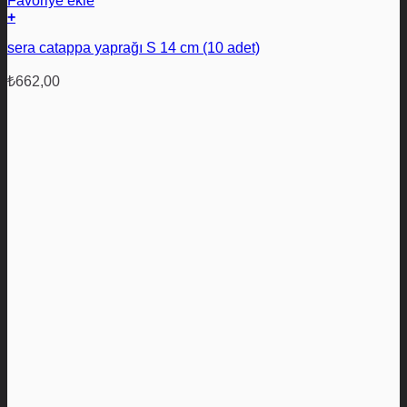
Favoriye ekle
+
sera catappa yaprağı S 14 cm (10 adet)
₺
662,00