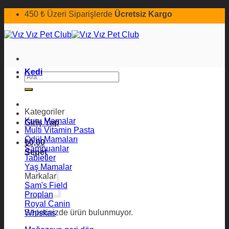
İçeriğe
450 ₺ Üzeri Siparişlerde
Ücretsiz Kargo
atla
Kedi
Ara:
Kategoriler
Kuru Mamalar
Giriş Yap
Multi Vitamin Pasta
Ödül Mamaları
₺
0,00
Şampuanlar
Sepet
Tabletler
Yaş Mamalar
Markalar
Sam's Field
Proplan
Royal Canin
Sepetinizde ürün bulunmuyor.
Whiskas