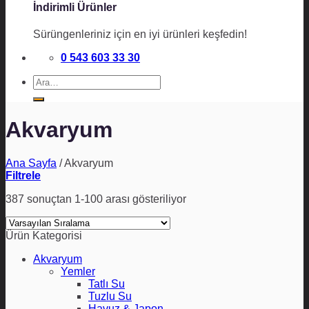
İndirimli Ürünler
Sürüngenleriniz için en iyi ürünleri keşfedin!
0 543 603 33 30
Ara:
Akvaryum
Ana Sayfa
/
Akvaryum
Filtrele
387 sonuçtan 1-100 arası gösteriliyor
Ürün Kategorisi
Akvaryum
Yemler
Tatlı Su
Tuzlu Su
Havuz & Japon