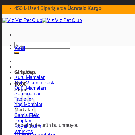
İçeriğe
450 ₺ Üzeri Siparişlerde
Ücretsiz Kargo
atla
Ara:
Kedi
Kategoriler
Giriş Yap
Kuru Mamalar
Multi Vitamin Pasta
₺
0,00
Ödül Mamaları
Sepet
Şampuanlar
Tabletler
Yaş Mamalar
Markalar
Sam's Field
Proplan
Sepetinizde ürün bulunmuyor.
Royal Canin
Whiskas