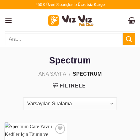
İçeriğe
450 ₺ Üzeri Siparişlerde
Ücretsiz Kargo
atla
Ara:
Spectrum
ANA SAYFA
/
SPECTRUM
FILTRELE
Favoriye