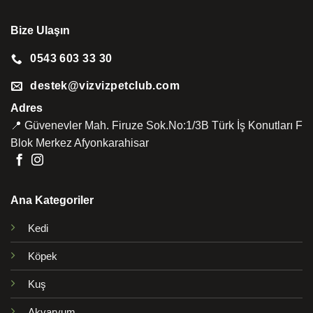
Bize Ulaşın
0543 603 33 30
destek@vizvizpetclub.com
Adres
📍 Güvenevler Mah. Firuze Sok.No:1/3B Türk İş Konutları F
Blok Merkez Afyonkarahisar
Ana Kategoriler
Kedi
Köpek
Kuş
Akvaryum