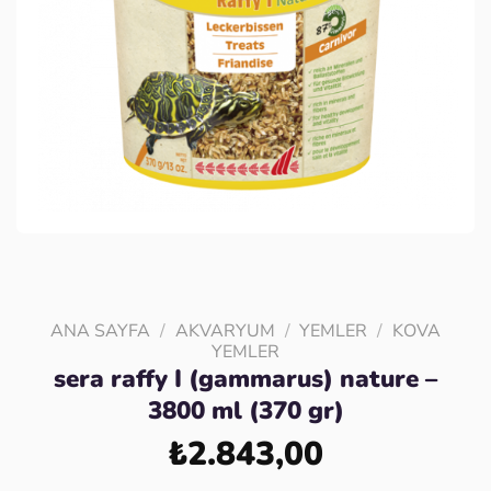
ANA SAYFA
/
AKVARYUM
/
YEMLER
/
KOVA
YEMLER
sera raffy I (gammarus) nature –
3800 ml (370 gr)
₺
2.843,00