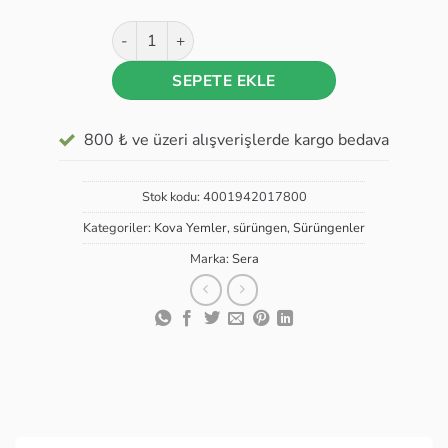
sera raffy I (gammarus) nature - 3800 ml (370 gr
SEPETE EKLE
800 ₺ ve üzeri alışverişlerde kargo bedava
Stok kodu:
4001942017800
Kategoriler:
Kova Yemler
,
sürüngen
,
Sürüngenler
Marka:
Sera