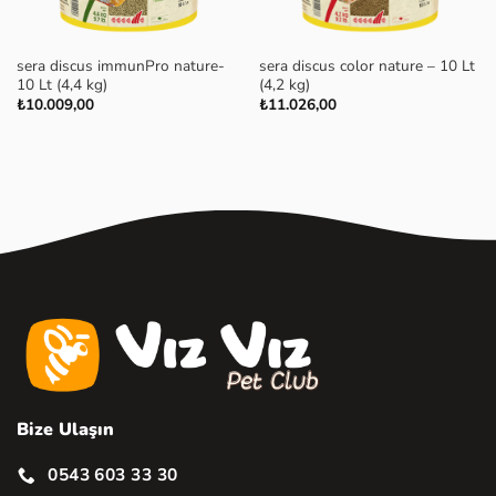
sera discus immunPro nature-
sera discus color nature – 10 Lt
10 Lt (4,4 kg)
(4,2 kg)
₺
10.009,00
₺
11.026,00
Bize Ulaşın
0543 603 33 30