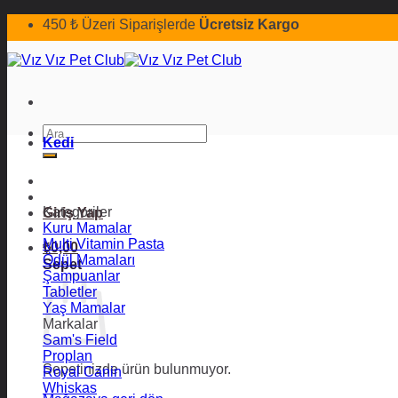
İçeriğe
450 ₺ Üzeri Siparişlerde
Ücretsiz Kargo
atla
Ara:
Kedi
Kategoriler
Giriş Yap
Kuru Mamalar
Multi Vitamin Pasta
₺
0,00
Ödül Mamaları
Sepet
Şampuanlar
Tabletler
Yaş Mamalar
Markalar
Sam's Field
Proplan
Sepetinizde ürün bulunmuyor.
Royal Canin
Whiskas