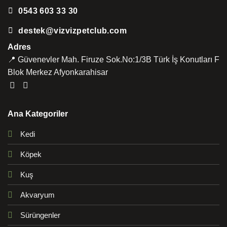
0543 603 33 30
destek@vizvizpetclub.com
Adres
📍 Güvenevler Mah. Firuze Sok.No:1/3B Türk İş Konutları F
Blok Merkez Afyonkarahisar
Ana Kategoriler
Kedi
Köpek
Kuş
Akvaryum
Sürüngenler