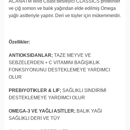
ACANATM Wild Coast besleyici CLASSICS proteinler
ve çiğ somon ve balık yağından elde edilmiş Omega
yağlı asitleriyle yapılır. Deri ve tüyler için mükemmeldir.
Özellikler:
ANTIOKSIDANLAR;
TAZE MEYVE VE
SEBZELERDEN + C VITAMINI BAĞIŞIKLIK
FONKSIYONUNU DESTEKLEMEYE YARDIMCI
OLUR
PREBIYOTIKLER & LIF;
SAĞLIKLI SİNDİRİMİ
DESTEKLEMEYE YARDIMCI OLUR
OMEGA-3 VE YAĞLI ASİTLER;
BALIK YAĞI
SAĞLIKLI DERİ VE TÜY