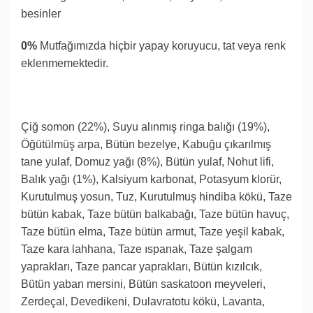
besinler
0%
Mutfağımızda hiçbir yapay koruyucu, tat veya renk
eklenmemektedir.
Çiğ somon (22%), Suyu alınmış ringa balığı (19%),
Öğütülmüş arpa, Bütün bezelye, Kabuğu çıkarılmış
tane yulaf, Domuz yağı (8%), Bütün yulaf, Nohut lifi,
Balık yağı (1%), Kalsiyum karbonat, Potasyum klorür,
Kurutulmuş yosun, Tuz, Kurutulmuş hindiba kökü, Taze
bütün kabak, Taze bütün balkabağı, Taze bütün havuç,
Taze bütün elma, Taze bütün armut, Taze yeşil kabak,
Taze kara lahhana, Taze ıspanak, Taze şalgam
yaprakları, Taze pancar yaprakları, Bütün kızılcık,
Bütün yaban mersini, Bütün saskatoon meyveleri,
Zerdeçal, Devedikeni, Dulavratotu kökü, Lavanta,