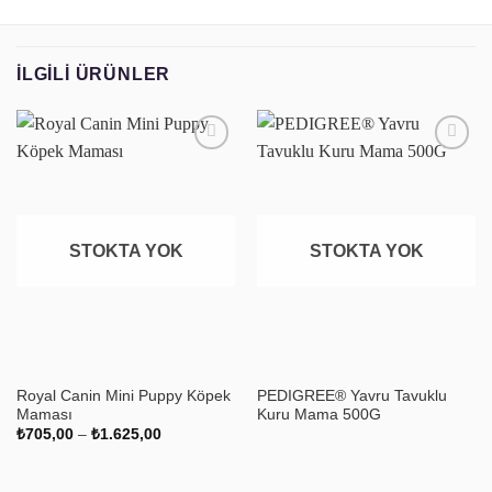
İLGILI ÜRÜNLER
Favoriye
Favoriye
ekle
ekle
STOKTA YOK
STOKTA YOK
Royal Canin Mini Puppy Köpek
PEDIGREE® Yavru Tavuklu
Maması
Kuru Mama 500G
Fiyat
₺
705,00
–
₺
1.625,00
aralığı:
₺705,00
-
₺1.625,00