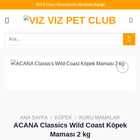
İçeriğe
450 ₺ Üzeri Siparişlerde
Ücretsiz Kargo
atla
Ara:
Favoriye
ekle
ANA SAYFA
/
KÖPEK
/
KURU MAMALAR
ACANA Classics Wild Coast Köpek
Maması 2 kg