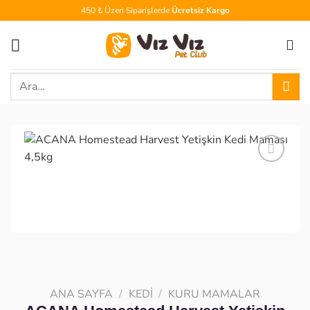
İçeriğe
450 ₺ Üzeri Siparişlerde
Ücretsiz Kargo
atla
Ara:
Favoriye
ekle
ANA SAYFA
/
KEDI
/
KURU MAMALAR