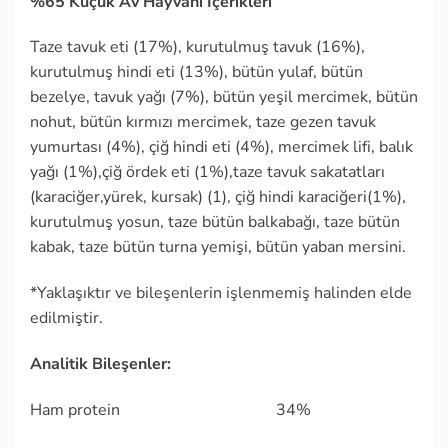
%65 Küçük Av Hayvanı İçerikleri
Taze tavuk eti (17%), kurutulmuş tavuk (16%),
kurutulmuş hindi eti (13%), bütün yulaf, bütün
bezelye, tavuk yağı (7%), bütün yeşil mercimek, bütün
nohut, bütün kırmızı mercimek, taze gezen tavuk
yumurtası (4%), çiğ hindi eti (4%), mercimek lifi, balık
yağı (1%),çiğ ördek eti (1%),taze tavuk sakatatları
(karaciğer,yürek, kursak) (1), çiğ hindi karaciğeri(1%),
kurutulmuş yosun, taze bütün balkabağı, taze bütün
kabak, taze bütün turna yemişi, bütün yaban mersini.
*Yaklaşıktır ve bileşenlerin işlenmemiş halinden elde
edilmiştir.
Analitik Bileşenler:
Ham protein 34%