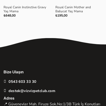
Royal Canin Instinctive Gravy
Royal Canin Mother and
Yaş Mama
Babycat Yaş Mama
₺
648,00
₺
195,00
Bize Ulaşın
0543 603 33 30
destek@vizvizpetclub.com
Adres
📍 Güvenevler Mah. Firuze Sok.No:1/3B Türk İş Konutları