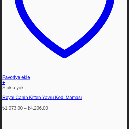
Favoriye ekle
+
Bu
Stokta yok
ürünün
Royal Canin Kitten Yavru Kedi Maması
birden
fazla
Fiyat
varyasyonu
₺
1.073,00
–
₺
4.206,00
aralığı:
var.
₺1.073,00
Seçenekler
ürün
-
sayfasından