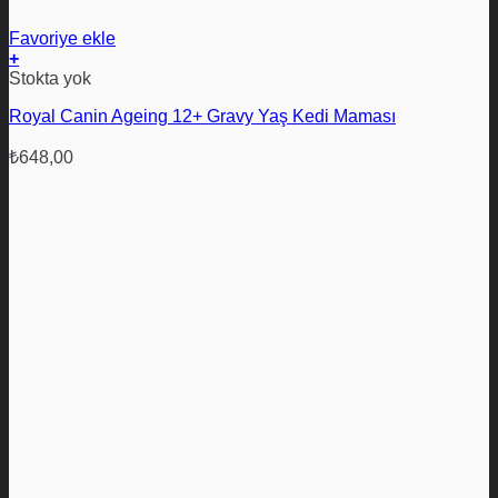
Favoriye ekle
+
Stokta yok
Royal Canin Ageing 12+ Gravy Yaş Kedi Maması
₺
648,00