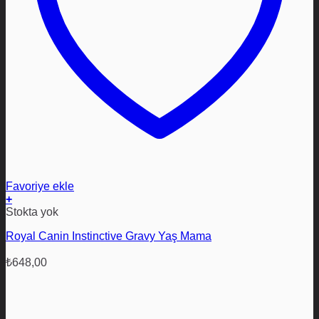
Favoriye ekle
+
Bu
Stokta yok
ürünün
Royal Canin Instinctive Gravy Yaş Mama
birden
fazla
varyasyonu
₺
648,00
var.
Seçenekler
ürün
sayfasından