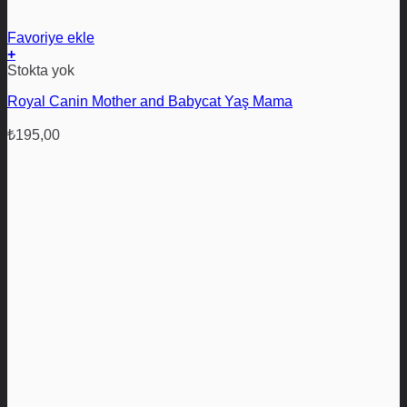
Favoriye ekle
+
Bu
Stokta yok
ürünün
Royal Canin Mother and Babycat Yaş Mama
birden
fazla
varyasyonu
₺
195,00
var.
Seçenekler
ürün
sayfasından
seçilebilir