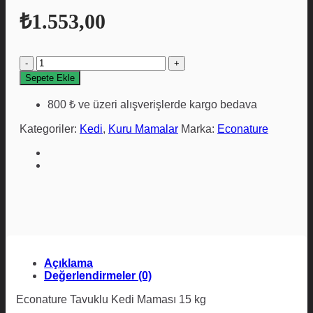
₺
1.553,00
Econature
Tavuklu
Sepete Ekle
Yetişkin
Kedi
800 ₺ ve üzeri alışverişlerde kargo bedava
Maması
15
Kategoriler:
Kedi
,
Kuru Mamalar
Marka:
Econature
Kg
adet
Açıklama
Değerlendirmeler (0)
Econature Tavuklu Kedi Maması 15 kg