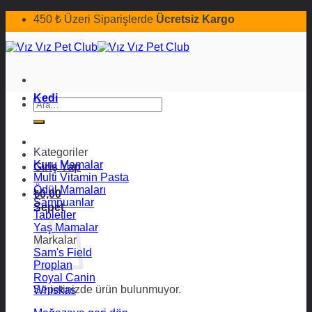
İçeriğe
450 ₺ Üzeri Siparişlerde
Ücretsiz Kargo
atla
Kedi
Ara:
Kategoriler
Kuru Mamalar
Giriş Yap
Multi Vitamin Pasta
Ödül Mamaları
₺
0,00
Şampuanlar
Sepet
Tabletler
Yaş Mamalar
Markalar
Sam's Field
Proplan
Royal Canin
Sepetinizde ürün bulunmuyor.
Whiskas