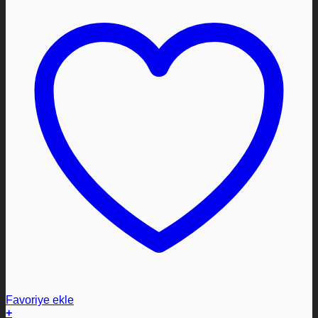
Favoriye ekle
+