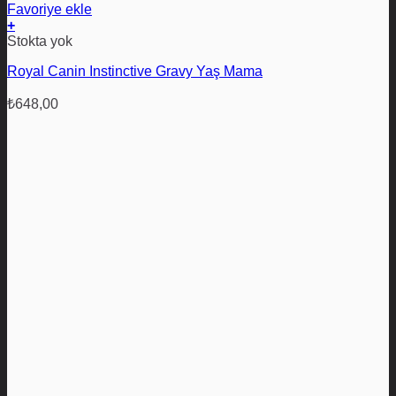
Favoriye ekle
+
Bu
Stokta yok
ürünün
Royal Canin Instinctive Gravy Yaş Mama
birden
fazla
varyasyonu
₺
648,00
var.
Seçenekler
ürün
sayfasından
seçilebilir