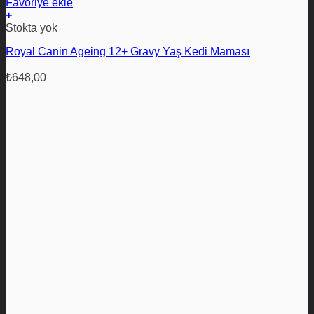
Favoriye ekle
+
Stokta yok
Royal Canin Ageing 12+ Gravy Yaş Kedi Maması
₺
648,00