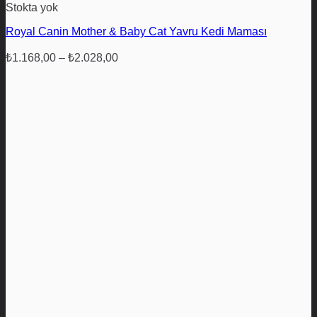
Bu
Stokta yok
ürünün
Royal Canin Mother & Baby Cat Yavru Kedi Maması
birden
fazla
Fiyat
varyasyonu
₺
1.168,00
–
₺
2.028,00
aralığı:
var.
₺1.168,00
Seçenekler
ürün
-
sayfasından
₺2.028,00
seçilebilir