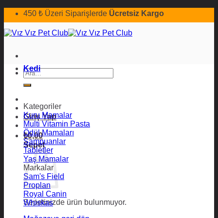
İçeriğe
450 ₺ Üzeri Siparişlerde
Ücretsiz Kargo
atla
Kedi
Ara:
Kategoriler
Kuru Mamalar
Giriş Yap
Multi Vitamin Pasta
Ödül Mamaları
₺
0,00
Şampuanlar
Sepet
Tabletler
Yaş Mamalar
Markalar
Sam's Field
Proplan
Royal Canin
Sepetinizde ürün bulunmuyor.
Whiskas