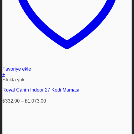
Favoriye ekle
+
Bu
Stokta yok
ürünün
Royal Canin Indoor 27 Kedi Maması
birden
fazla
Fiyat
varyasyonu
₺
332,00
–
₺
1.073,00
aralığı:
var.
₺332,00
Seçenekler
ürün
-
sayfasından
₺1.073,00
seçilebilir