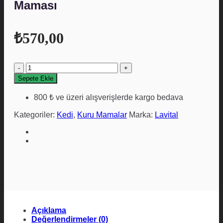
Maması
₺
570,00
LaVital
Somonlu
Sepete Ekle
1.5
kg
800 ₺ ve üzeri alışverişlerde kargo bedava
Kısırlaştırılmış
Yetişkin
Kategoriler:
Kedi
,
Kuru Mamalar
Marka:
Lavital
Kedi
Maması
adet
Açıklama
Değerlendirmeler (0)