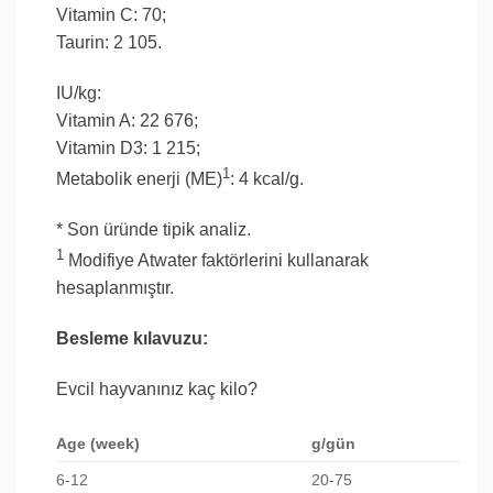
Vitamin C: 70;
Taurin: 2 105.
IU/kg:
Vitamin A: 22 676;
Vitamin D3: 1 215;
1
Metabolik enerji (ME)
: 4 kcal/g.
* Son üründe tipik analiz.
1
Modifiye Atwater faktörlerini kullanarak
hesaplanmıştır.
Besleme kılavuzu:
Evcil hayvanınız kaç kilo?
Age (week)
g/gün
6-12
20-75