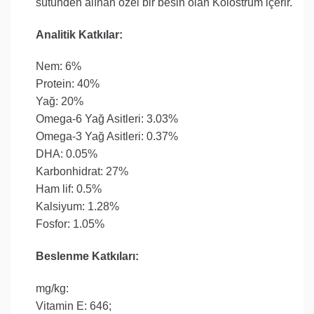
sütünden alınan özel bir besin olan Kolostrum içerir.
Analitik Katkılar:
Nem: 6%
Protein: 40%
Yağ: 20%
Omega-6 Yağ Asitleri: 3.03%
Omega-3 Yağ Asitleri: 0.37%
DHA: 0.05%
Karbonhidrat: 27%
Ham lif: 0.5%
Kalsiyum: 1.28%
Fosfor: 1.05%
Beslenme Katkıları:
mg/kg:
Vitamin E: 646;