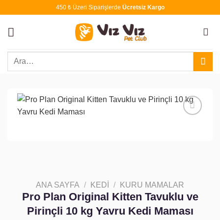
İçeriğe
450 ₺ Üzeri Siparişlerde
Ücretsiz Kargo
atla
Ara:
Favoriye
ekle
ANA SAYFA
/
KEDI
/
KURU MAMALAR
Pro Plan Original Kitten Tavuklu ve
Pirinçli 10 kg Yavru Kedi Maması