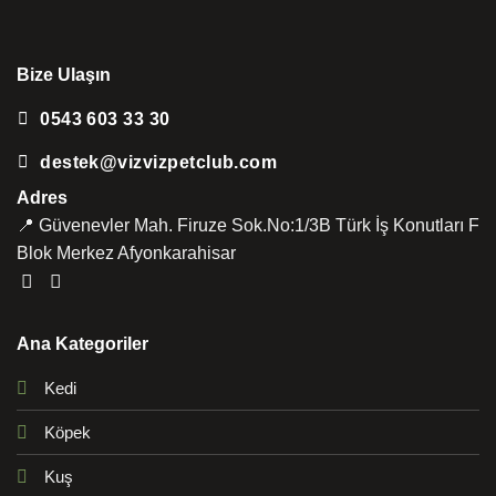
Bize Ulaşın
0543 603 33 30
destek@vizvizpetclub.com
Adres
📍 Güvenevler Mah. Firuze Sok.No:1/3B Türk İş Konutları F
Blok Merkez Afyonkarahisar
Ana Kategoriler
Kedi
Köpek
Kuş