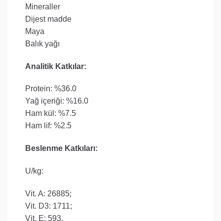
Mineraller
Dijest madde
Maya
Balık yağı
Analitik Katkılar:
Protein: %36.0
Yağ içeriği: %16.0
Ham kül: %7.5
Ham lif: %2.5
Beslenme Katkıları:
U/kg:
Vit. A: 26885;
Vit. D3: 1711;
Vit. E: 593.