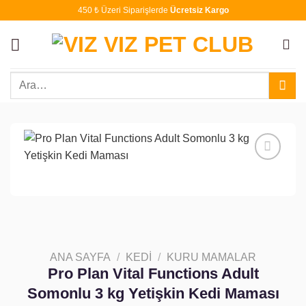
İçeriğe
450 ₺ Üzeri Siparişlerde
Ücretsiz Kargo
atla
Ara:
Favoriye
ekle
ANA SAYFA
/
KEDI
/
KURU MAMALAR
Pro Plan Vital Functions Adult
Somonlu 3 kg Yetişkin Kedi Maması