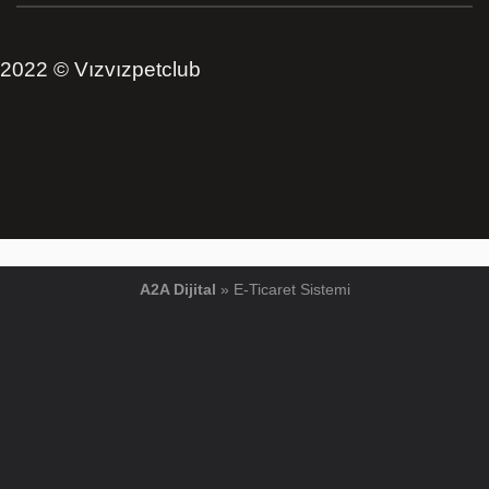
2022 © Vızvızpetclub
A2A Dijital
»
E-Ticaret
Sistemi