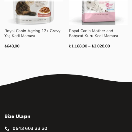
Royal Canin Ageing 12+ Gravy
Royal Canin Mother and
Yaş Kedi Maması
Babycat Kuru Kedi Maması
Fiyat
₺
648,00
₺
1.168,00
–
₺
2.028,00
aralığı:
₺1.168,00
-
₺2.028,00
Bize Ulaşın
0543 603 33 30