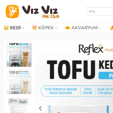
İçeriğe
atla
Ara:
KEDI
KÖPEK
AKVARYUM