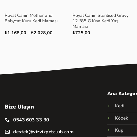
+
+
Royal Canin Mother and
Royal Canin Sterilised Gravy
Babycat Kuru Kedi Maması
12 *85 G Kısır Kedi Yaş
Maması
Fiyat
₺
1.168,00
–
₺
2.028,00
₺
725,00
aralığı:
₺1.168,00
-
₺2.028,00
Ana Kategor
Kedi
Bize Ulaşın
Köpek
0543 603 33 30
Kuş
destek@vizvizpetclub.com