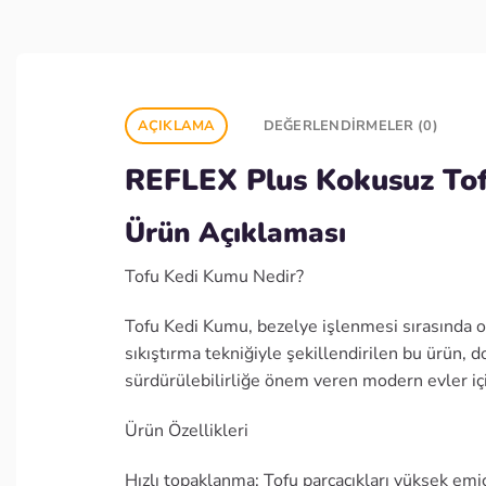
AÇIKLAMA
DEĞERLENDIRMELER (0)
REFLEX
Plus Kokusuz To
Ürün Açıklaması
Tofu Kedi Kumu Nedir?
Tofu Kedi Kumu, bezelye işlenmesi sırasında ort
sıkıştırma tekniğiyle şekillendirilen bu ürün, 
sürdürülebilirliğe önem veren modern evler için 
Ürün Özellikleri
Hızlı topaklanma: Tofu parçacıkları yüksek emici