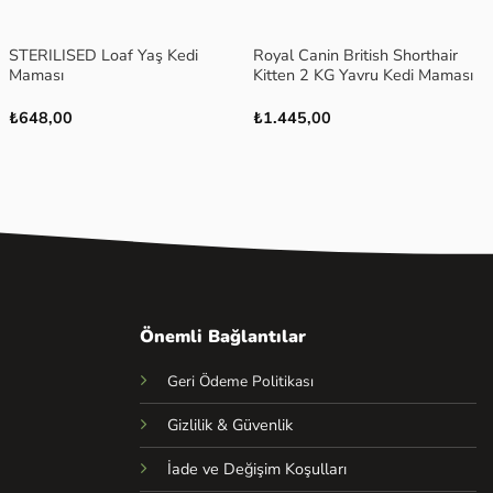
+
+
STERILISED Loaf Yaş Kedi
Royal Canin British Shorthair
Maması
Kitten 2 KG Yavru Kedi Maması
₺
648,00
₺
1.445,00
Önemli Bağlantılar
Geri Ödeme Politikası
Gizlilik & Güvenlik
İade ve Değişim Koşulları