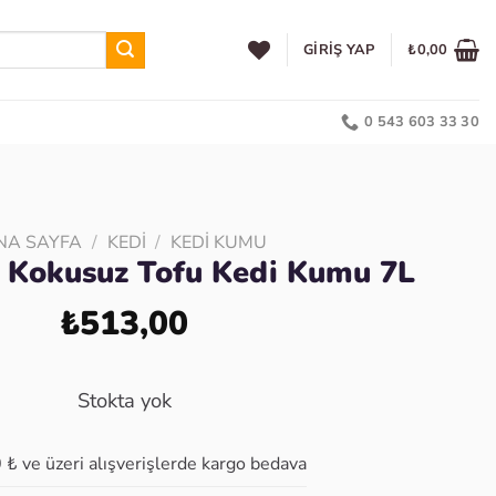
GIRIŞ YAP
₺
0,00
0 543 603 33 30
NA SAYFA
/
KEDI
/
KEDI KUMU
s Kokusuz Tofu Kedi Kumu 7L
₺
513,00
Stokta yok
 ₺ ve üzeri alışverişlerde kargo bedava