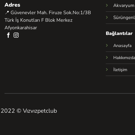
Adres
Akvaryum
📍 Güvenevler Mah. Firuze Sok.No:1/3B
Sürüngenl
Türk İş Konutları F Blok Merkez
Afyonkarahisar
Bağlantılar
Anasayfa
Hakkımızd
İletişim
2022 © Vızvızpetclub