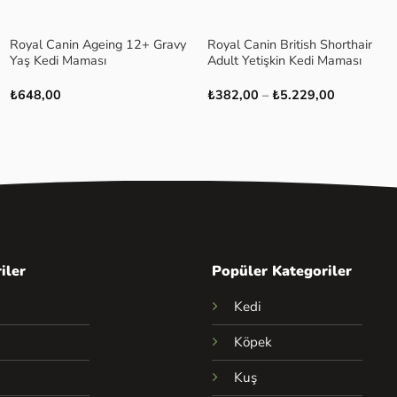
+
+
Royal Canin Ageing 12+ Gravy
Royal Canin British Shorthair
Yaş Kedi Maması
Adult Yetişkin Kedi Maması
Fiyat
₺
648,00
₺
382,00
–
₺
5.229,00
aralığı:
₺382,00
-
₺5.229,00
iler
Popüler Kategoriler
Kedi
Köpek
Kuş