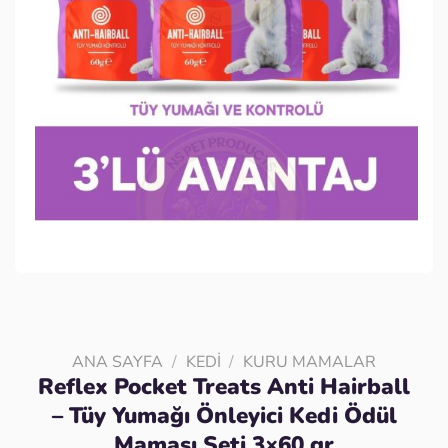
ANA SAYFA
/
KEDI
/
KURU MAMALAR
Reflex Pocket Treats Anti Hairball
– Tüy Yumağı Önleyici Kedi Ödül
Maması Seti 3×60 gr