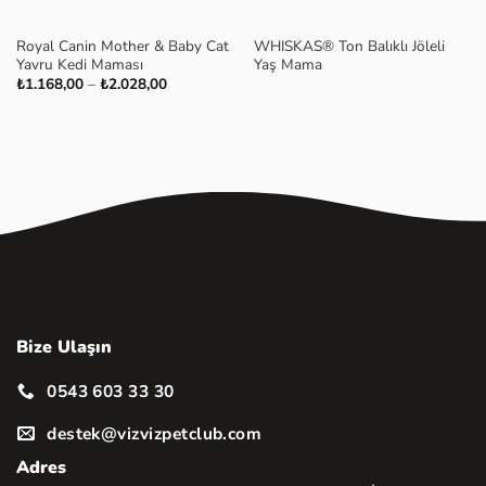
Royal Canin Mother & Baby Cat
WHISKAS® Ton Balıklı Jöleli
Yavru Kedi Maması
Yaş Mama
Fiyat
₺
1.168,00
–
₺
2.028,00
aralığı:
₺1.168,00
-
₺2.028,00
Bize Ulaşın
0543 603 33 30
destek@vizvizpetclub.com
Adres