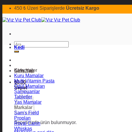
İçeriğe
450 ₺ Üzeri Siparişlerde
Ücretsiz Kargo
atla
Ara:
Kedi
Kategoriler
Giriş Yap
Kuru Mamalar
Multi Vitamin Pasta
₺
0,00
Ödül Mamaları
Sepet
Şampuanlar
Tabletler
Yaş Mamalar
Markalar
Sam's Field
Proplan
Sepetinizde ürün bulunmuyor.
Royal Canin
Whiskas