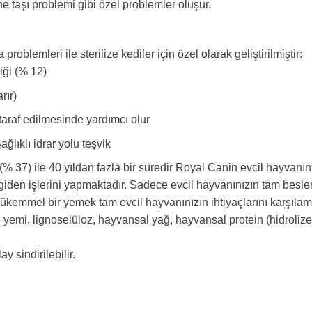
ne taşı problemi gibi özel problemler oluşur.
a
problemleri
ile sterilize
kediler için
özel
olarak
geliştirilmiştir
:
iği
(% 12
)
rır
)
taraf edilmesinde
yardımcı
olur
Sağlıklı
idrar yolu
teşvik
(
% 37)
ile
40 yıldan
fazla
bir
süredir
Royal Canin
evcil hayvanın
giden
işlerini
yapmaktadır
.
Sadece
evcil hayvanınızın
tam
besl
ükemmel bir
yemek
tam
evcil hayvanınızın
ihtiyaçlarını karşıla
n yemi,
lignoselüloz
,
hayvansal yağ,
hayvansal protein
(hidrolize
lay
sindirilebilir.