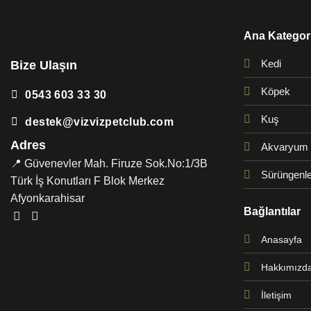
Ana Kategori
Kedi
Bize Ulaşın
Köpek
0543 603 33 30
Kuş
destek@vizvizpetclub.com
Adres
Akvaryum
📍 Güvenevler Mah. Firuze Sok.No:1/3B
Sürüngenle
Türk İş Konutları F Blok Merkez
Afyonkarahisar
Bağlantılar
Anasayfa
Hakkımızd
İletişim