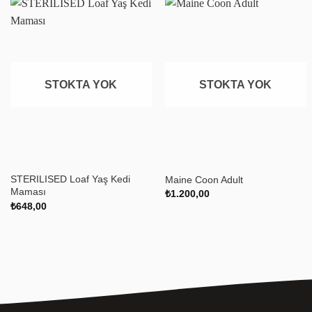
Favoriye
Favoriye
ekle
ekle
STOKTA YOK
STOKTA YOK
+
+
STERILISED Loaf Yaş Kedi
Maine Coon Adult
Maması
₺
1.200,00
₺
648,00