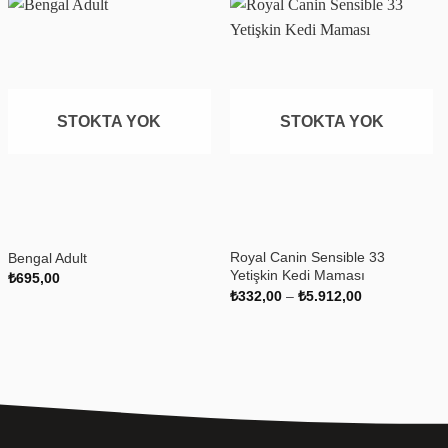
Favoriye
Favoriye
ekle
ekle
STOKTA YOK
STOKTA YOK
+
+
Royal Canin Sensible 33
Bengal Adult
Yetişkin Kedi Maması
₺
695,00
Fiyat
₺
332,00
–
₺
5.912,00
aralığı:
₺332,00
-
₺5.912,00