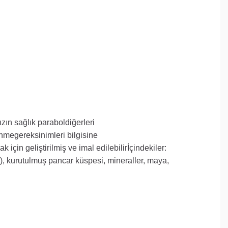
ızın
sağlık
parabol
diğerleri
enme
gereksinimleri
bilgisine
mak
için
geliştirilmiş ve
imal edilebilir
İçindekiler:
), kurutulmuş pancar küspesi, mineraller, maya,