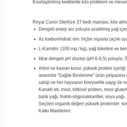
Kısırlaştırılmış kedilerde kilo problemi ve mesa
Royal Canin
Sterilize
37
kedi maması
,
kilo alm
Dengeli
enerji
arz
yoluyla azaltılmış
yağ
içer
Az
karbonhidrat
:
örn.
hiçbir
nişasta (
açlık
uya
L-
Karnitin:
(100
mg / kg)
,
yağ
tüketimi
ve
ber
Idrar
dengeli
pH
düzeyi
(pH
6-6,5
)
yoluyla
: 
Artırır
ve
kasları
korur
,
yüksek protein
içeriği
arasında
“Sağlık
Beslenme”
ürün yelpazesi
sahip
ve
her
hayvanın
bireysellik
saygı
ile
m
Kanatlı eti,
mısır,
bitkisel protein
,
mısır glute
balık yağı
, frukto-
oligosakkaritler, soya yağı.
Seçilen
organik
değeri
yüksek proteinler
ko
Katkı Maddeleri: