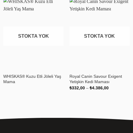
Favoriye
Favoriye
ekle
ekle
STOKTA YOK
STOKTA YOK
+
+
WHISKAS® Kuzu Etli Jöleli Yaş
Royal Canin Savour Exigent
Mama
Yetişkin Kedi Maması
Fiyat
₺
332,00
–
₺
4.386,00
aralığı:
₺332,00
-
₺4.386,00