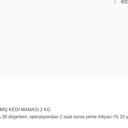
800
LMIŞ KEDİ MAMASI 2 KG
 30
düşerken
, operasyondan 2 saat sonra yeme ihtiyacı
i
% 20
y