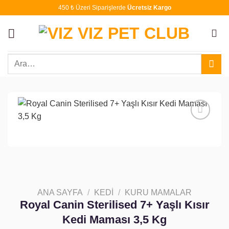
İçeriğe
450 ₺ Üzeri Siparişlerde
Ücretsiz Kargo
atla
Ara:
Favoriye
ekle
ANA SAYFA
/
KEDI
/
KURU MAMALAR
Royal Canin Sterilised 7+ Yaşlı Kısır
Kedi Maması 3,5 Kg