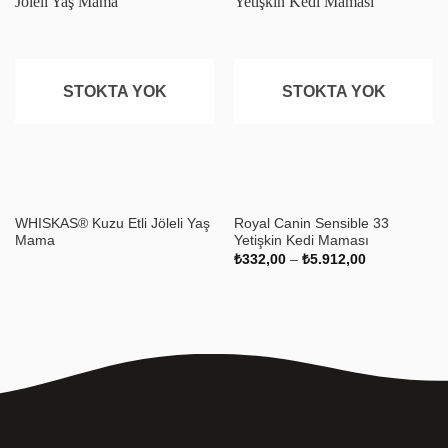
Favoriye
Favoriye
ekle
ekle
STOKTA YOK
STOKTA YOK
WHISKAS® Kuzu Etli Jöleli Yaş
Royal Canin Sensible 33
Mama
Yetişkin Kedi Maması
Fiyat
₺
332,00
–
₺
5.912,00
aralığı:
₺332,00
-
₺5.912,00