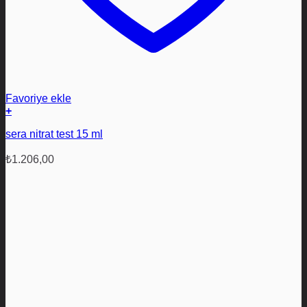
Favoriye ekle
+
sera nitrat test 15 ml
₺
1.206,00