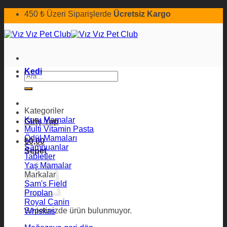
İçeriğe
450 ₺ Üzeri Siparişlerde
Ücretsiz Kargo
atla
Kedi
Ara:
Kategoriler
Kuru Mamalar
Giriş Yap
Multi Vitamin Pasta
Ödül Mamaları
₺
0,00
Şampuanlar
Sepet
Tabletler
Yaş Mamalar
Markalar
Sam's Field
Proplan
Royal Canin
Sepetinizde ürün bulunmuyor.
Whiskas