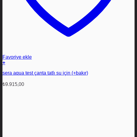
Favoriye ekle
+
sera aqua test çanta tatlı su için (+bakır)
₺
9.915,00