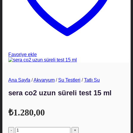
Favoriye ekle
Ana Sayfa
/
Akvaryum
/
Su Testleri
/
Tatlı Su
sera co2 uzun süreli test 15 ml
₺
1.280,00
sera