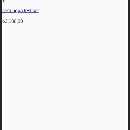
+
sera aqua test set
₺
3.188,00