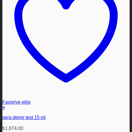
Favoriye ekle
+
sera demir test 15 ml
₺
1.874,00