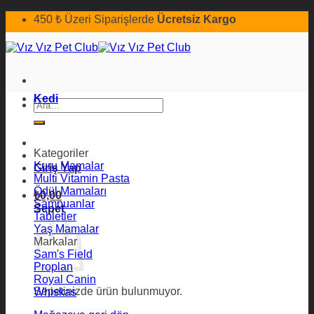
İçeriğe
450 ₺ Üzeri Siparişlerde
Ücretsiz Kargo
atla
Kedi
Ara:
Kategoriler
Kuru Mamalar
Giriş Yap
Multi Vitamin Pasta
Ödül Mamaları
₺
0,00
Şampuanlar
Sepet
Tabletler
Yaş Mamalar
Markalar
Sam's Field
Proplan
Royal Canin
Sepetinizde ürün bulunmuyor.
Whiskas