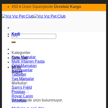
İçeriğe
450 ₺ Üzeri Siparişlerde
Ücretsiz Kargo
atla
Kedi
Ara:
Kategoriler
Kuru Mamalar
Giriş Yap
Multi Vitamin Pasta
Ödül Mamaları
₺
0,00
Şampuanlar
Sepet
Tabletler
Yaş Mamalar
Markalar
Sam's Field
Proplan
Royal Canin
Sepetinizde ürün bulunmuyor.
Whiskas