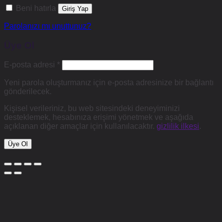
Beni hatırla
Giriş Yap
Parolanızı mı unuttunuz?
Üye Ol
Gerekli
E-posta adresi
*
Yeni parola oluşturmanız için e-posta adresinize bir bağlantı
gönderilecek.
Kişisel verileriniz, bu web sitesindeki deneyiminizi
desteklemek, hesabınıza erişimi yönetmek ve aşağıda
açıklanan diğer amaçlar için kullanılacaktır.
gizlilik ilkesi
.
Üye Ol