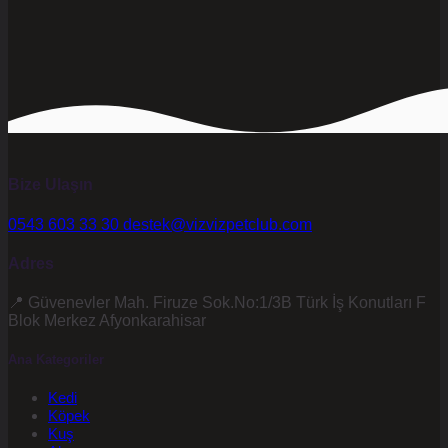
Bize Ulaşın
0543 603 33 30
destek@vizvizpetclub.com
Adres
📍 Güvenevler Mah. Firuze Sok.No:1/3B Türk İş Konutları F
Blok Merkez Afyonkarahisar
Ana Kategoriler
Kedi
Köpek
Kuş