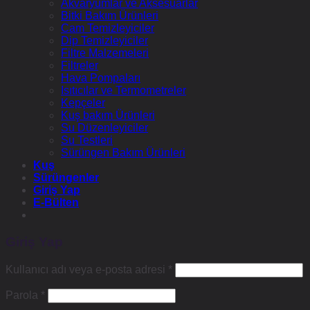
Akvaryumlar ve Aksesuarlar
Bitki Bakım Ürünleri
Cam Temizleyiciler
Dip Temizleyiciler
Filtre Malzemeleri
Filtreler
Hava Pompaları
Isıtıcılar ve Termometreler
Kepçeler
Kuş bakım Ürünleri
Su Düzenleyiciler
Su Testleri
Sürüngen Bakım Ürünleri
Kuş
Sürüngenler
Giriş Yap
E-Bülten
Giriş Yap
Gerekli
Kullanıcı adı veya e-posta adresi
*
Gerekli
Parola
*