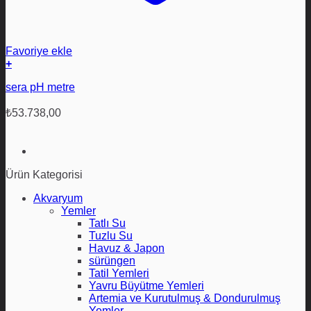
Favoriye ekle
+
sera pH metre
₺
53.738,00
Ürün Kategorisi
Akvaryum
Yemler
Tatlı Su
Tuzlu Su
Havuz & Japon
sürüngen
Tatil Yemleri
Yavru Büyütme Yemleri
Artemia ve Kurutulmuş & Dondurulmuş
Yemler