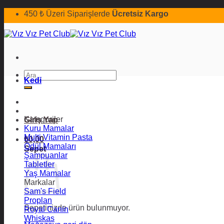
İçeriğe
450 ₺ Üzeri Siparişlerde
Ücretsiz Kargo
atla
Ara:
Kedi
Kategoriler
Giriş Yap
Kuru Mamalar
Multi Vitamin Pasta
₺
0,00
Ödül Mamaları
Sepet
Şampuanlar
Tabletler
Yaş Mamalar
Markalar
Sam's Field
Proplan
Sepetinizde ürün bulunmuyor.
Royal Canin
Whiskas