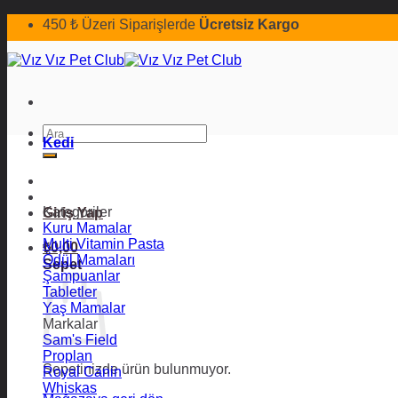
İçeriğe
450 ₺ Üzeri Siparişlerde
Ücretsiz Kargo
atla
Ara:
Kedi
Kategoriler
Giriş Yap
Kuru Mamalar
Multi Vitamin Pasta
₺
0,00
Ödül Mamaları
Sepet
Şampuanlar
Tabletler
Yaş Mamalar
Markalar
Sam's Field
Proplan
Sepetinizde ürün bulunmuyor.
Royal Canin
Whiskas