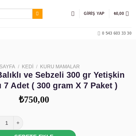
GIRIŞ YAP
₺
0,00
0 543 603 33 30
 SAYFA
/
KEDI
/
KURU MAMALAR
lıklı ve Sebzeli 300 gr Yetişkin
7 Adet ( 300 gram X 7 Paket )
₺
750,00
skas Ton Balıklı ve Sebzeli 300 gr Yetişkin Kedi Maması 