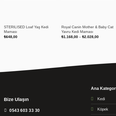
+
+
STERILISED Loaf Yaş Kedi
Royal Canin Mother & Baby Cat
Maması
Yavru Kedi Maması
Fiyat
₺
648,00
₺
1.168,00
–
₺
2.028,00
aralığı:
₺1.168,00
-
₺2.028,00
Ana Kategori
Kedi
Bize Ulaşın
Köpek
0543 603 33 30