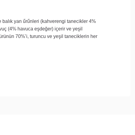
ve balık yan űrűnleri (kahverengi tanecikler 4%
havuç (4% havuca eşdeğer) içerir ve yeşil
rünün 70%’i, turuncu ve yeşil taneciklerin her