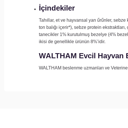
İçindekiler
Tahıllar, et ve hayvansal yan űrűnler, sebze 
ton balığı içerir*), sebze protein ekstraktlar
tanecikler 1% kurutulmuş bezelye (4% bezelye
ikisi de genellikle ürünün 8%’idir.
WALTHAM Evcil Hayvan 
WALTHAM beslenme uzmanları ve Veteriner Hek