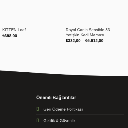
+
+
Royal Canin Sensible 33
KITTEN Loaf
Yetişkin Kedi Maması
₺
698,00
Fiyat
₺
332,00
–
₺
5.912,00
aralığı:
₺332,00
-
₺5.912,00
Önemli Bağlantılar
Geri Ödeme Politikası
Gizlilik & Güvenlik