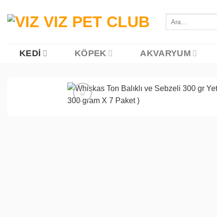
İçeriğe
atla
Ara:
KEDI
KÖPEK
AKVARYUM