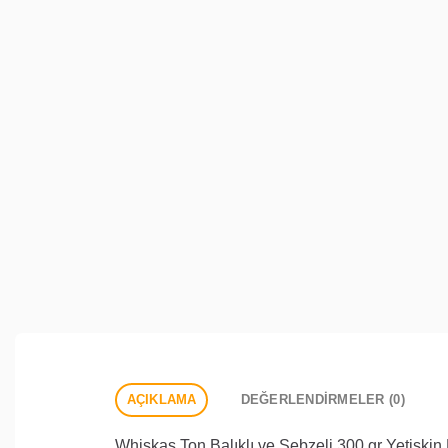
AÇIKLAMA
DEĞERLENDIRMELER (0)
Whiskas Ton Balıklı ve Sebzeli 300 gr Yetişkin