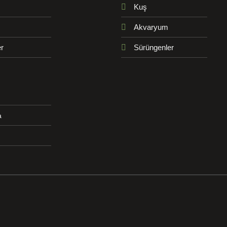
Kuş
Akvaryum
r
Sürüngenler
a