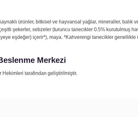
kaynaklı ürünler, bitkisel ve hayvansal yağlar, mineraller, balık 
ı, çeşitli şekerler, sebzeler (turuncu tanecikler 0.5% kurutulmuş 
ye eşdeğer) içerir*), maya. *Kahverengi tanecikler genellikle ü
Beslenme Merkezi
imleri tarafından geliştirilmiştir.