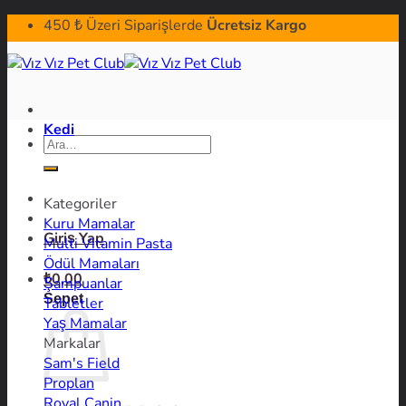
İçeriğe
450 ₺ Üzeri Siparişlerde
Ücretsiz Kargo
atla
Kedi
Ara:
Kategoriler
Kuru Mamalar
Giriş Yap
Multi Vitamin Pasta
Ödül Mamaları
₺
0,00
Şampuanlar
Sepet
Tabletler
Yaş Mamalar
Markalar
Sam's Field
Proplan
Royal Canin