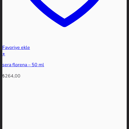
Favoriye ekle
+
sera florena – 50 ml
₺
264,00