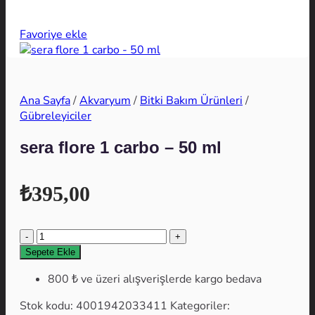
Favoriye ekle
Ana Sayfa
/
Akvaryum
/
Bitki Bakım Ürünleri
/
Gübreleyiciler
sera flore 1 carbo – 50 ml
₺
395,00
sera
flore
Sepete Ekle
1
800 ₺ ve üzeri alışverişlerde kargo bedava
carbo
-
Stok kodu:
4001942033411
Kategoriler:
50