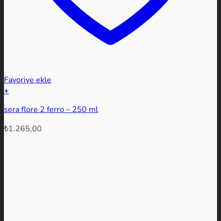
Favoriye ekle
+
sera flore 2 ferro – 250 ml
₺
1.265,00