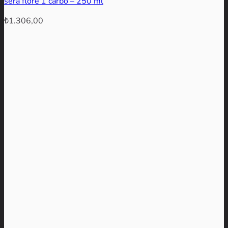
sera flore 1 carbo – 250 ml
₺
1.306,00