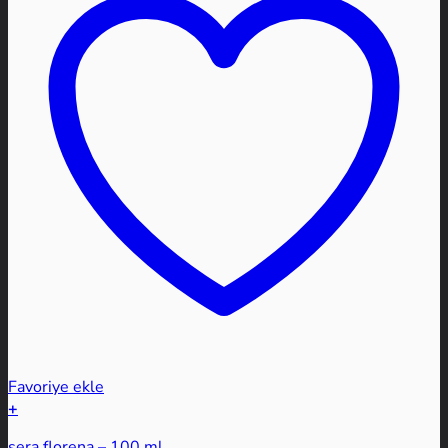
Favoriye ekle
+
sera florena – 100 ml