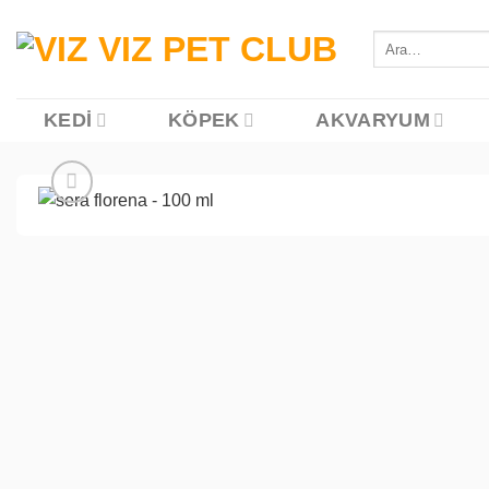
İçeriğe
atla
Ara:
KEDI
KÖPEK
AKVARYUM