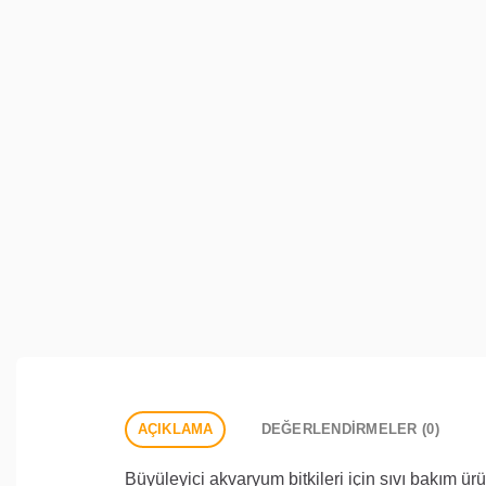
AÇIKLAMA
DEĞERLENDIRMELER (0)
Büyüleyici akvaryum bitkileri için sıvı bakım ür