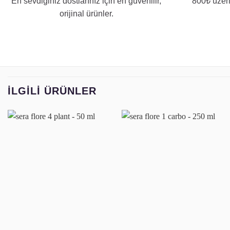
En sevdiğiniz dostlarınız için en güvenilir,
800₺ üzeri
orijinal ürünler.
İLGILI ÜRÜNLER
Favoriye
Favoriye
ekle
ekle
+
+