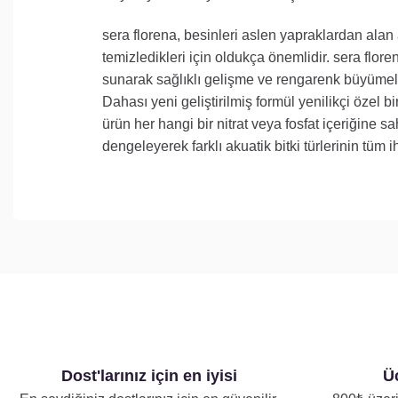
sera florena, besinleri aslen yapraklardan alan a
temizledikleri için oldukça önemlidir. sera flore
sunarak sağlıklı gelişme ve rengarenk büyümeler
Dahası yeni geliştirilmiş formül yenilikçi özel b
ürün her hangi bir nitrat veya fosfat içeriğine s
dengeleyerek farklı akuatik bitki türlerinin tüm ih
Dost'larınız için en iyisi
Üc