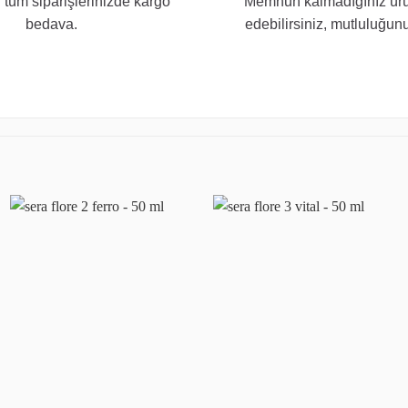
 tüm siparişlerinizde kargo
Memnun kalmadığınız ürü
bedava.
edebilirsiniz, mutluluğunu
Favoriye
Favoriye
ekle
ekle
+
+