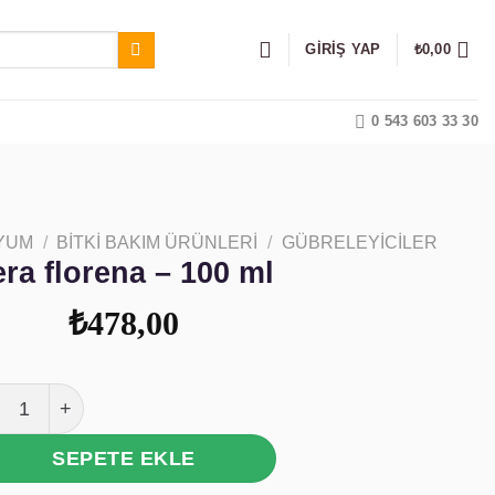
GIRIŞ YAP
₺
0,00
0 543 603 33 30
YUM
/
BITKI BAKIM ÜRÜNLERI
/
GÜBRELEYICILER
era florena – 100 ml
₺
478,00
a florena - 100 ml adet
SEPETE EKLE