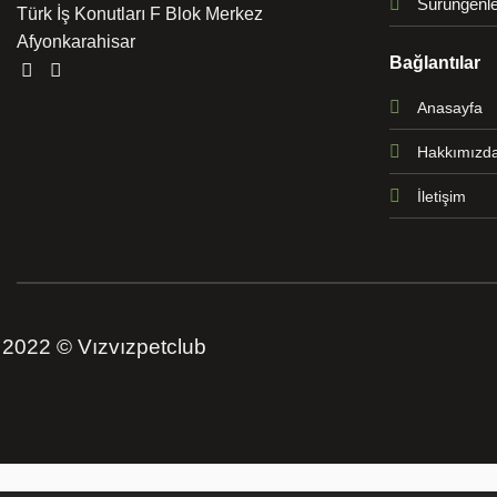
Sürüngenle
Türk İş Konutları F Blok Merkez
Afyonkarahisar
Bağlantılar
Anasayfa
Hakkımızd
İletişim
2022 © Vızvızpetclub