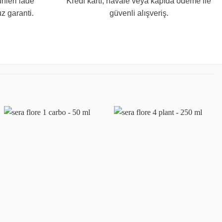
nleri iade
Kredi kartı, havale veya kapıda ödeme ile
z garanti.
güvenli alışveriş.
Favoriye
Favoriye
ekle
ekle
+
+