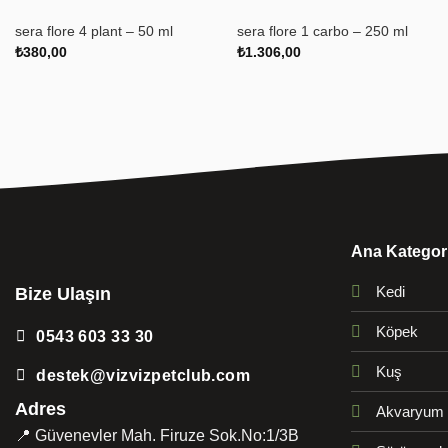
sera flore 4 plant – 50 ml
sera flore 1 carbo – 250 ml
₺
380,00
₺
1.306,00
Ana Kategori
Kedi
Bize Ulaşın
Köpek
0543 603 33 30
Kuş
destek@vizvizpetclub.com
Adres
Akvaryum
📍 Güvenevler Mah. Firuze Sok.No:1/3B