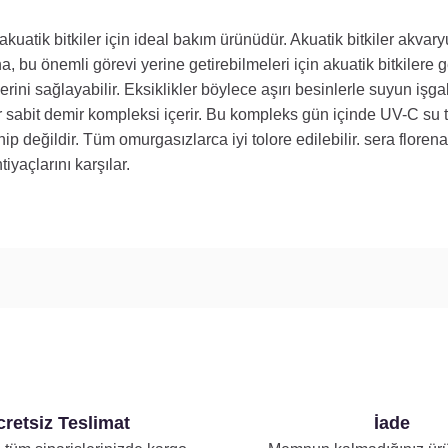
kuatik bitkiler için ideal bakım ürünüdür. Akuatik bitkiler akvary
na, bu önemli görevi yerine getirebilmeleri için akuatik bitkilere
ini sağlayabilir. Eksiklikler böylece aşırı besinlerle suyun iş
ir sabit demir kompleksi içerir. Bu kompleks gün içinde UV-C su tem
ahip değildir. Tüm omurgasızlarca iyi tolore edilebilir. sera flor
tiyaçlarını karşılar.
retsiz Teslimat
İade