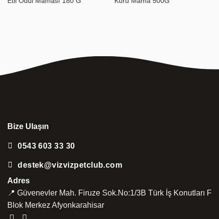
Etli Ödül Maması 180 G
Kuru Mama 500G
Bize Ulaşın
0543 603 33 30
destek@vizvizpetclub.com
Adres
📍 Güvenevler Mah. Firuze Sok.No:1/3B Türk İş Konutları F
Blok Merkez Afyonkarahisar