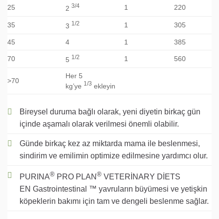
3/4
25
1
220
2
1/2
35
1
305
3
45
4
1
385
1/2
70
1
560
5
Her 5
>70
1/3
kg’ye
ekleyin
Bireysel duruma bağlı olarak, yeni diyetin birkaç gün
içinde aşamalı olarak verilmesi önemli olabilir.
Günde birkaç kez az miktarda mama ile beslenmesi,
sindirim ve emilimin optimize edilmesine yardımcı olur.
®
®
PURINA
PRO PLAN
VETERİNARY DİETS
EN
Gastrointestinal
™ yavruların büyümesi ve yetişkin
köpeklerin bakımı için tam ve dengeli beslenme sağlar.