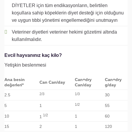
DİYETLER için tüm endikasyonların, belirtilen
koşullara sahip köpeklerin diyet desteği için olduğunu
ve uygun tıbbi yönetimi engellemediğini unutmayın
Veteriner diyetleri veteriner hekimi gözetimi altında
kullanılmalıdır.
Evcil hayvanınız kaç kilo?
Yetişkin beslenmesi
Ana besin
Can+dry
Can+dry
Can Can/day
değerleri*
Can/day
g/day
2/3
1/3
2.5
30
1/2
5
1
55
1/2
10
1
60
1
15
2
1
120