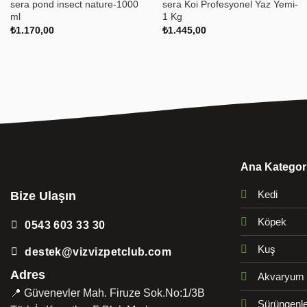
sera pond insect nature-1000
sera Koi Profesyonel Yaz Yemi-
ml
1 Kg
₺
1.170,00
₺
1.445,00
Ana Kategori
Kedi
Bize Ulaşın
Köpek
0543 603 33 30
Kuş
destek@vizvizpetclub.com
Adres
Akvaryum
📍 Güvenevler Mah. Firuze Sok.No:1/3B
Sürüngenle