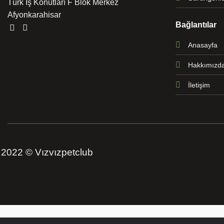
Türk İş Konutları F Blok Merkez
Afyonkarahisar
Bağlantılar
Anasayfa
Hakkımızd
İletişim
2022 © Vızvızpetclub