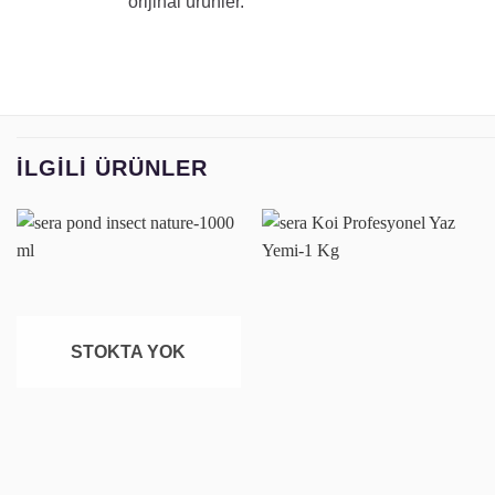
orijinal ürünler.
İLGILI ÜRÜNLER
Favoriye
Favoriye
ekle
ekle
STOKTA YOK
+
+