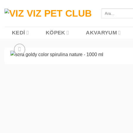
İçeriğe
atla
Ara:
KEDI
KÖPEK
AKVARYUM