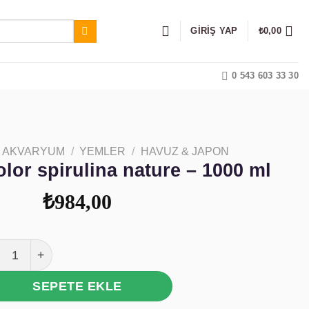
GIRIŞ YAP
₺
0,00
0 543 603 33 30
AKVARYUM
/
YEMLER
/
HAVUZ & JAPON
olor spirulina nature – 1000 ml
₺
984,00
a goldy color spirulina nature - 1000 ml adet
SEPETE EKLE