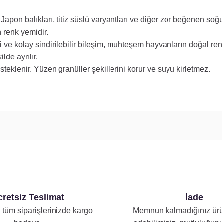
apon balıkları, titiz süslü varyantları ve diğer zor beğenen soğ
 renk yemidir.
li ve kolay sindirilebilir bileşim, muhteşem hayvanların doğal r
lde ayrılır.
esteklenir. Yüzen granüller şekillerini korur ve suyu kirletmez.
retsiz Teslimat
İade
 tüm siparişlerinizde kargo
Memnun kalmadığınız ürü