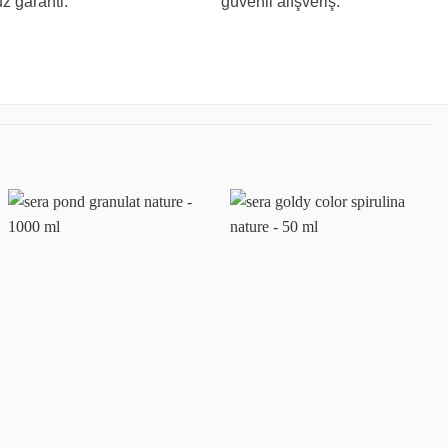
z garanti.
güvenli alışveriş.
Favoriye
Favoriye
ekle
ekle
+
+