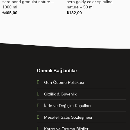
sera pond granulat nature –
sera goldy color spirulina
1000 ml
nature – 50 ml
₺
465,00
₺
132,00
Önemli Bağlantılar
Geri Ödeme Politikası
Gizlilik & Güvenlik
İade ve Değişim Koşulları
Mesafeli Satış Sözleşmesi
Kargo ve Taşıma Bilgileri