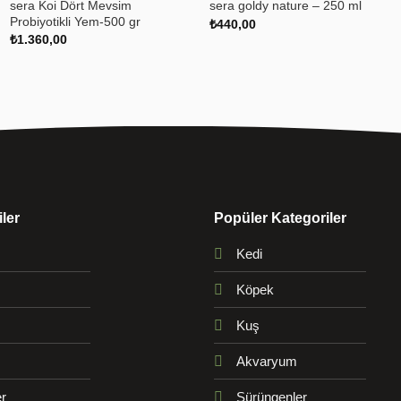
sera Koi Dört Mevsim
sera goldy nature – 250 ml
Probiyotikli Yem-500 gr
₺
440,00
₺
1.360,00
ler
Popüler Kategoriler
Kedi
Köpek
Kuş
Akvaryum
r
Sürüngenler