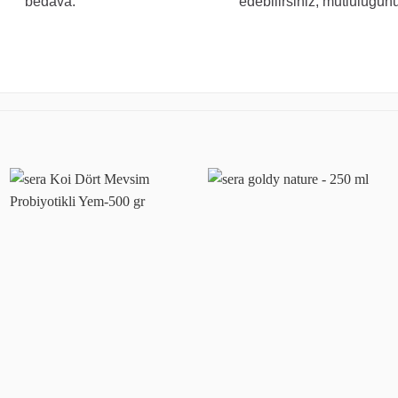
bedava.
edebilirsiniz, mutluluğunu
Favoriye
Favoriye
ekle
ekle
+
+