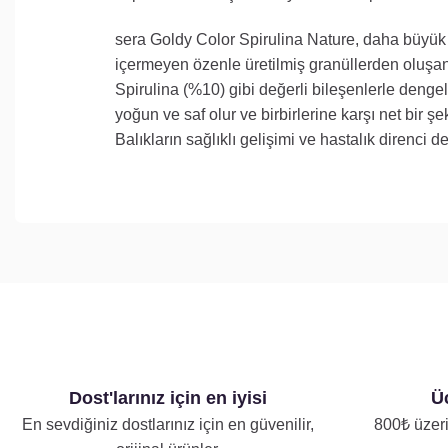
sera Goldy Color Spirulina Nature, daha büyük J
içermeyen özenle üretilmiş granüllerden oluşan
Spirulina (%10) gibi değerli bileşenlerle denge
yoğun ve saf olur ve birbirlerine karşı net bir şeki
Balıkların sağlıklı gelişimi ve hastalık direnci d
Dost'larınız için en iyisi
Üc
En sevdiğiniz dostlarınız için en güvenilir,
800₺ üzeri