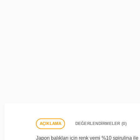
AÇIKLAMA
DEĞERLENDIRMELER (0)
Japon balıkları için renk yemi %10 spirulina ile